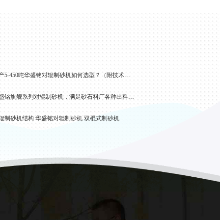
时产5-450吨华盛铭对辊制砂机如何选型？（附技术参数）
华盛铭旗舰系列对辊制砂机，满足砂石料厂各种出料需求
辊制砂机结构 华盛铭对辊制砂机 双棍式制砂机