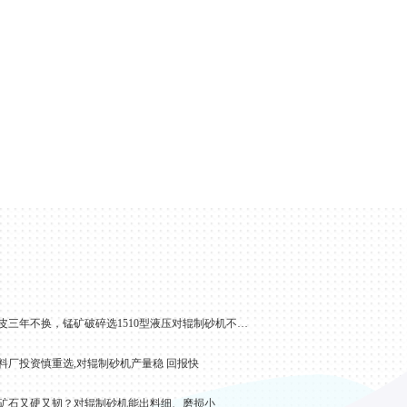
辊皮三年不换，锰矿破碎选1510型液压对辊制砂机不卡机 产能翻倍
料厂投资慎重选,对辊制砂机产量稳 回报快
矿石又硬又韧？对辊制砂机能出料细、磨损小