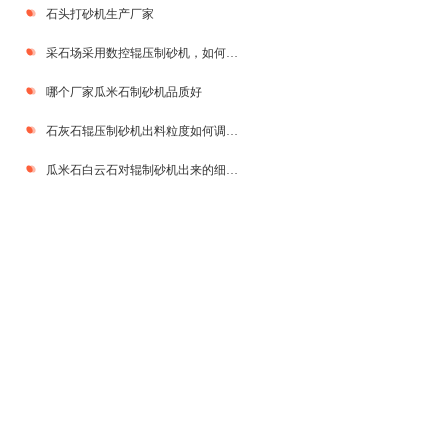
石头打砂机生产厂家
采石场采用数控辊压制砂机，如何提升整体破碎效率？
哪个厂家瓜米石制砂机品质好
石灰石辊压制砂机出料粒度如何调节呢？
瓜米石白云石对辊制砂机出来的细度怎么样？