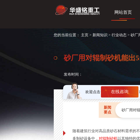
网站首页
您的当前位置：
主页
>
新闻知识
>
行业动态
> 砂
砂厂用对辊制砂机能出5
发布时间：
在线咨询
欢迎点击
新闻
砂厂用对辊
要点
随着建筑行业对高品质砂石材料需求的不
多制砂设备中，
对辊制砂机
以其独特的优