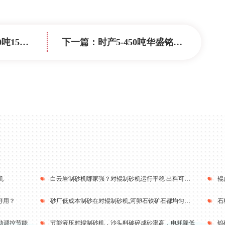
砂机最省时省力
下一篇：
时产5-450吨华盛铭对辊制砂机如何选型？（附技术参数）
机
白云岩制砂机哪家强？对辊制砂机运行平稳 出料可调脱颖而出
好用？
砂厂低成本制砂在对辊制砂机,河卵石铁矿石都均匀出料
石
动调控节能
节能液压对辊制砂机，沙头料破碎成砂率高，电耗降低
钨