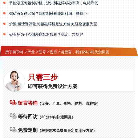
节能液压对辊制砂机，沙头料破碎成砂率高，电耗降低
钨矿石又硬又韧？对辊制砂机能出料细、磨损小
炉渣,钢渣资源化,对辊破碎机是道关键坎,轻松变废为宝
砂石场为什么偏爱这款对辊机？稳定、粒型好
想了解价格？产量？型号？售后？请留言，我们24小时为您回复
只需三步
即可获得免费设计方案
01
留言咨询
（设备、产量、价格、物料、流程等）
02
等待回访
（30分钟内快速回复）
03
免费定制
（根据需求免费量身定制流程方案）