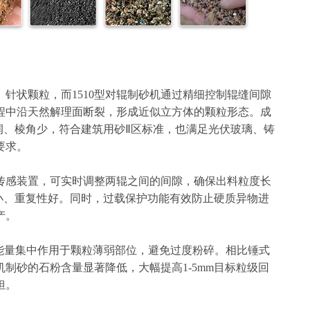
针状颗粒，而1510型对辊制砂机通过精细控制辊缝间隙
程中沿天然解理面断裂，形成近似立方体的颗粒形态。成
圆润、棱角少，符合建筑用砂Ⅱ区标准，也满足光伏玻璃、铸
要求。
传感装置，可实时调整两辊之间的间隙，确保出料粒度长
动小、重复性好。同时，过载保护功能有效防止硬质异物进
产。
，能量集中作用于颗粒薄弱部位，避免过度粉碎。相比锤式
辊机制砂的石粉含量显著降低，大幅提高1-5mm目标粒级回
担。