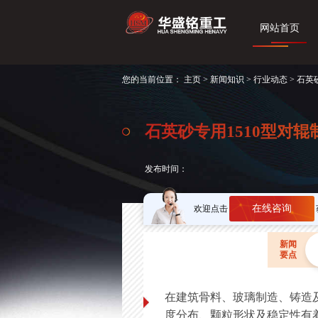
网站首页
您的当前位置：
主页
>
新闻知识
>
行业动态
> 石英
石英砂专用1510型对辊
发布时间：
在线咨询
欢迎点击
新闻
要点
在建筑骨料、玻璃制造、铸造
度分布、颗粒形状及稳定性有