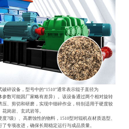
式破碎设备，型号中的“1510”通常表示辊子直径为
m（具体参数可能因厂家略有差异）。该设备通过两个相对旋转
挤压、剪切和研磨，实现中细碎作业，特别适用于硬度较
、花岗岩、玄武岩等。
度7级）、高磨蚀性的物料，1510型对辊机在材质选型、
行了专项改进，确保长期稳定运行与成品质量。