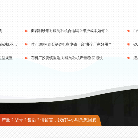
机
页岩制砂用对辊制砂机合适吗？维护成本如何？
辊皮三年不换，锰矿破碎选1510型液压对辊制砂机不卡机 产能翻倍
时产100吨青石制砂机多少钱一台?哪个厂家好用？
石英砂专用1510型对辊制砂机，出料1-5mm粒型规整稳定
石料厂投资慎重选,对辊制砂机产量稳 回报快
液
？产量？型号？售后？请留言，我们24小时为您回复