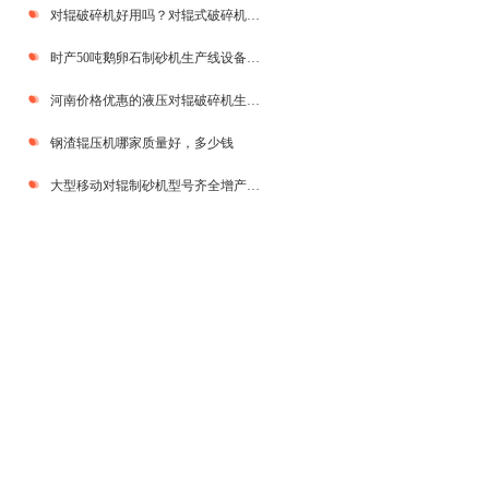
对辊破碎机好用吗？对辊式破碎机多少钱一台
时产50吨鹅卵石制砂机生产线设备配置，厂家直销享优惠
河南价格优惠的液压对辊破碎机生产厂家
钢渣辊压机哪家质量好，多少钱
大型移动对辊制砂机型号齐全增产增质