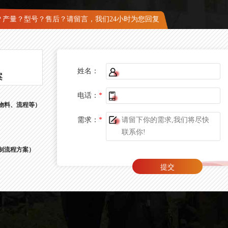
？产量？型号？售后？请留言，我们24小时为您回复
姓名：
案
电话：
*
物料、流程等）
需求：
*
制流程方案）