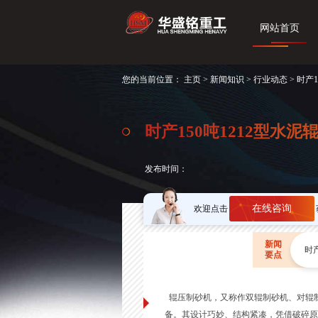
网站首页
您的当前位置：
主页
>
新闻知识
>
行业动态
> 时产
时产150吨1212型水
发布时间：
在线咨询
欢迎点击
新闻
时
要点
辊压制砂机，又称作双辊制砂机、对辊
备。其设计巧妙、结构紧凑，凭借破碎原