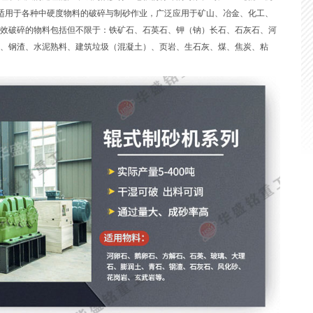
砂机主要适用于各种中硬度物料的破碎与制砂作业，广泛应用于矿山、冶金、化工、
效破碎的物料包括但不限于：铁矿石、石英石、钾（钠）长石、石灰石、河
、钢渣、水泥熟料、建筑垃圾（混凝土）、页岩、生石灰、煤、焦炭、粘