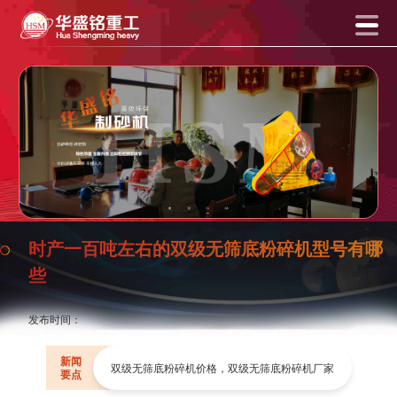
时产一百吨左右的双级无筛底粉碎机型号有哪
些
发布时间：
新闻
双级无筛底粉碎机价格，双级无筛底粉碎机厂家
要点