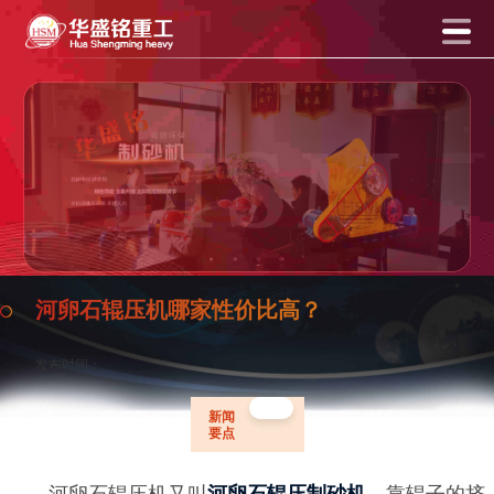
河卵石辊压机哪家性价比高？
发布时间：
新闻
要点
河卵石辊压机又叫
，靠辊子的挤
河卵石辊压制砂机