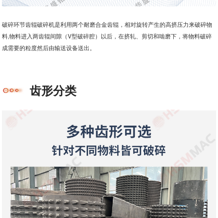
破碎环节齿辊破碎机是利用两个耐磨合金齿辊，相对旋转产生的高挤压力来破碎物
料,物料进入两齿辊间隙（V型破碎腔）以后，在挤轧、剪切和啮磨下，将物料破碎
成需要的粒度然后由输送设备送出。
齿形分类