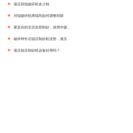
液压双辊破碎机多少钱
对辊破碎机两辊间如何调整间隙
要是你的玄武岩想制砂，就用华盛铭对辊制砂机，价格超理想质量超可靠
破碎钾长石辊压制砂机优势，液压系统对辊价格多少一台？
液压辊压制砂机设备好用吗？