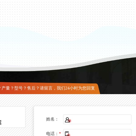
？产量？型号？售后？请留言，我们24小时为您回复
姓名：
案
电话：
*