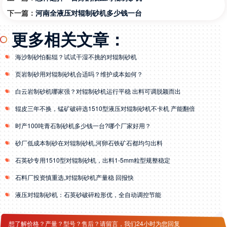
下一篇：
河南全液压对辊制砂机多少钱一台
更多相关文章：
海沙制砂怕黏辊？试试干湿不挑的对辊制砂机
页岩制砂用对辊制砂机合适吗？维护成本如何？
白云岩制砂机哪家强？对辊制砂机运行平稳 出料可调脱颖而出
辊皮三年不换，锰矿破碎选1510型液压对辊制砂机不卡机 产能翻倍
时产100吨青石制砂机多少钱一台?哪个厂家好用？
砂厂低成本制砂在对辊制砂机,河卵石铁矿石都均匀出料
石英砂专用1510型对辊制砂机，出料1-5mm粒型规整稳定
石料厂投资慎重选,对辊制砂机产量稳 回报快
液压对辊制砂机：石英砂破碎粒形优，全自动调控节能
想了解价格？产量？型号？售后？请留言，我们24小时为您回复